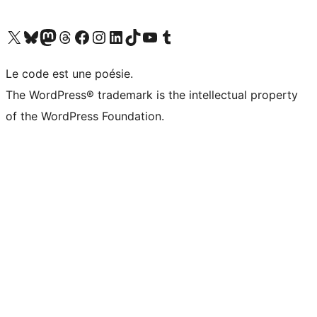
Visitez notre compte X (précédemment Twitter)
Visiter notre compte Bluesky
Visiter notre compte Mastodon
Visiter notre compte Threads
Consulter notre compte Facebook
Consulter notre compte Instagram
Consulter notre compte LinkedIn
Visiter notre compte TokTok
Visiter notre chaîne YouTube
Visiter notre compte Tumblr
Le code est une poésie.
The WordPress® trademark is the intellectual property
of the WordPress Foundation.