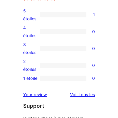
5
1
1
étoiles
avis
4
0
à
0
étoiles
5
avis
3
0
étoile
à
0
étoiles
4
avis
2
0
étoile
à
0
étoiles
3
avis
1 étoile
0
0
étoile
à
avis
2
avis
Your review
Voir tous les
à
étoile
Support
1
étoile