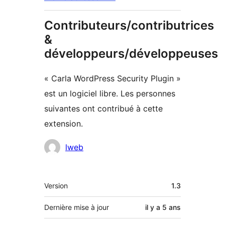
Contributeurs/contributrices
&
développeurs/développeuses
« Carla WordPress Security Plugin »
est un logiciel libre. Les personnes
suivantes ont contribué à cette
extension.
Contributeurs
lweb
Méta
Version
1.3
Dernière mise à jour
il y a
5 ans