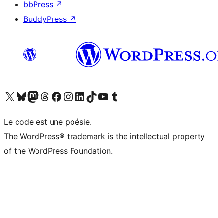
bbPress
↗
BuddyPress
↗
Visitez notre compte X (précédemment Twitter)
Visiter notre compte Bluesky
Visiter notre compte Mastodon
Visiter notre compte Threads
Consulter notre compte Facebook
Consulter notre compte Instagram
Consulter notre compte LinkedIn
Visiter notre compte TokTok
Visiter notre chaîne YouTube
Visiter notre compte Tumblr
Le code est une poésie.
The WordPress® trademark is the intellectual property
of the WordPress Foundation.