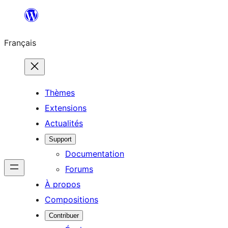
Aller
au
Français
contenu
Thèmes
Extensions
Actualités
Support
Documentation
Forums
À propos
Compositions
Contribuer