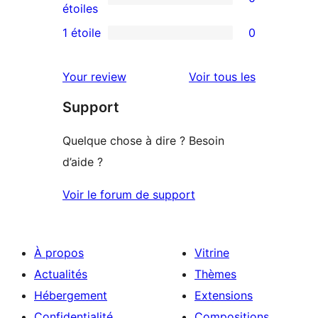
étoile
à
0
étoiles
3
avis
1 étoile
0
0
étoile
à
avis
2
avis
Your review
Voir tous les
à
étoile
Support
1
étoile
Quelque chose à dire ? Besoin
d’aide ?
Voir le forum de support
À propos
Vitrine
Actualités
Thèmes
Hébergement
Extensions
Confidentialité
Compositions