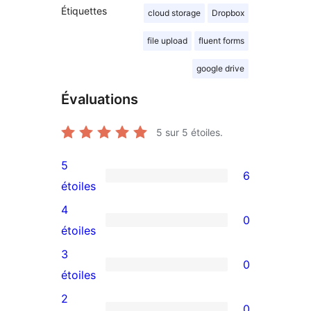
Étiquettes
cloud storage
Dropbox
file upload
fluent forms
google drive
Évaluations
5
sur 5 étoiles.
5
6
6
étoiles
avis
4
0
à
0
étoiles
5
avis
3
0
étoiles
à
0
étoiles
4
avis
2
0