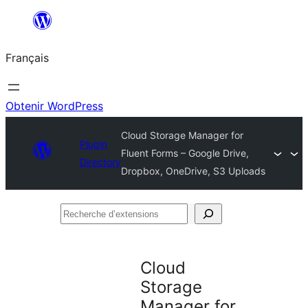
Aller
au
Français
contenu
Obtenir WordPress
Cloud Storage Manager for
Plugin
Fluent Forms – Google Drive,
Directory
Dropbox, OneDrive, S3 Uploads
Recherche
d’extensions
Cloud
Storage
Manager for