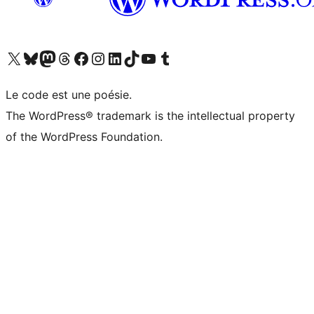
Visitez notre compte X (précédemment Twitter)
Visiter notre compte Bluesky
Visiter notre compte Mastodon
Visiter notre compte Threads
Consulter notre compte Facebook
Consulter notre compte Instagram
Consulter notre compte LinkedIn
Visiter notre compte TokTok
Visiter notre chaîne YouTube
Visiter notre compte Tumblr
Le code est une poésie.
The WordPress® trademark is the intellectual property
of the WordPress Foundation.