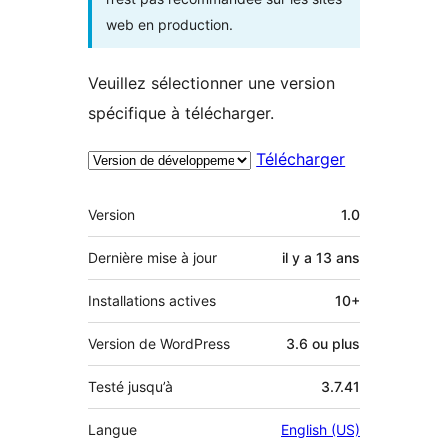
web en production.
Veuillez sélectionner une version
spécifique à télécharger.
Télécharger
Méta
Version
1.0
Dernière mise à jour
il y a
13 ans
Installations actives
10+
Version de WordPress
3.6 ou plus
Testé jusqu’à
3.7.41
Langue
English (US)