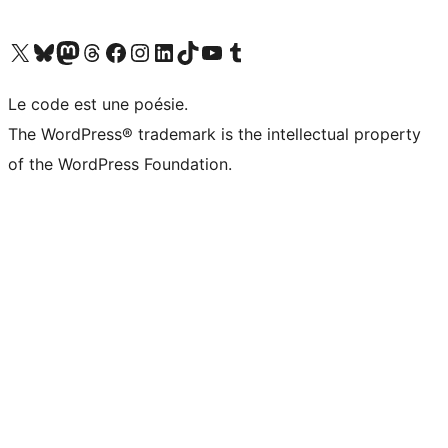
Visitez notre compte X (précédemment Twitter)
Visiter notre compte Bluesky
Visiter notre compte Mastodon
Visiter notre compte Threads
Consulter notre compte Facebook
Consulter notre compte Instagram
Consulter notre compte LinkedIn
Visiter notre compte TokTok
Visiter notre chaîne YouTube
Visiter notre compte Tumblr
Le code est une poésie.
The WordPress® trademark is the intellectual property
of the WordPress Foundation.