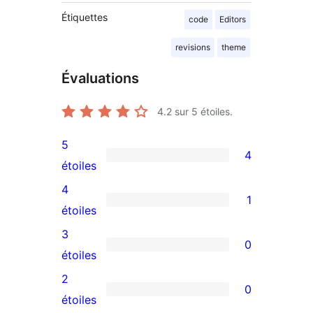
Étiquettes
code
Editors
revisions
theme
Évaluations
4.2
sur 5 étoiles.
5
4
4
étoiles
avis
4
1
à
1
étoiles
5
avis
3
0
étoiles
à
0
étoiles
4
avis
2
0
étoile
à
0
étoiles