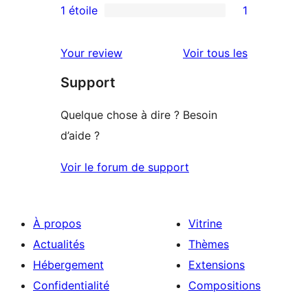
3
avis
1 étoile
1
1
étoile
à
avis
2
avis
Your review
Voir tous les
à
étoile
Support
1
étoile
Quelque chose à dire ? Besoin
d’aide ?
Voir le forum de support
À propos
Vitrine
Actualités
Thèmes
Hébergement
Extensions
Confidentialité
Compositions