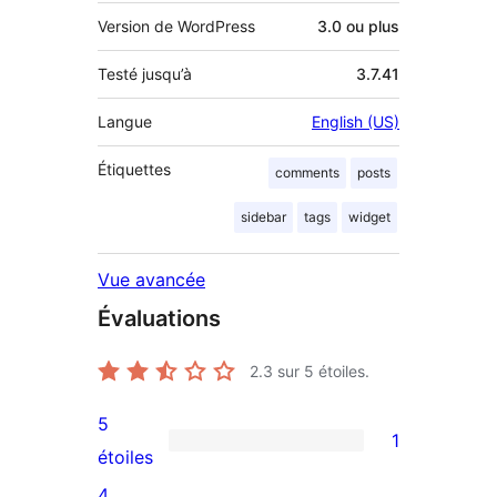
Version de WordPress
3.0 ou plus
Testé jusqu’à
3.7.41
Langue
English (US)
Étiquettes
comments
posts
sidebar
tags
widget
Vue avancée
Évaluations
2.3
sur 5 étoiles.
5
1
1
étoiles
avis
4