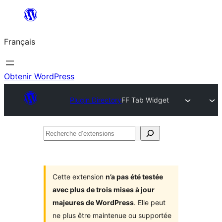
Aller
au
Français
contenu
Obtenir WordPress
Plugin Directory
FF Tab Widget
Recherche
d’extensions
Cette extension
n’a pas été testée
avec plus de trois mises à jour
majeures de WordPress
. Elle peut
ne plus être maintenue ou supportée