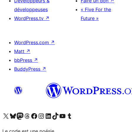
Développeurs &
Faire un don
↗
développeuses
« Five For the
WordPress.tv
↗
Future »
WordPress.com
↗
Matt
↗
bbPress
↗
BuddyPress
↗
Visitez notre compte X (précédemment Twitter)
Visiter notre compte Bluesky
Visiter notre compte Mastodon
Visiter notre compte Threads
Consulter notre compte Facebook
Consulter notre compte Instagram
Consulter notre compte LinkedIn
Visiter notre compte TokTok
Visiter notre chaîne YouTube
Visiter notre compte Tumblr
Le code est une poésie.