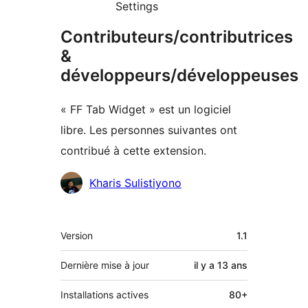
Settings
Contributeurs/contributrices
&
développeurs/développeuses
« FF Tab Widget » est un logiciel
libre. Les personnes suivantes ont
contribué à cette extension.
Contributeurs
Kharis Sulistiyono
Méta
Version
1.1
Dernière mise à jour
il y a
13 ans
Installations actives
80+