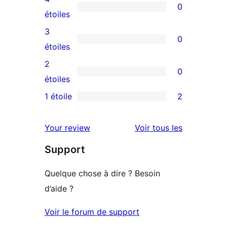
0
à
0
étoiles
5
avis
3
0
étoile
à
0
étoiles
4
avis
2
0
étoile
à
0
étoiles
3
avis
1 étoile
2
2
étoile
à
avis
2
avis
Your review
Voir tous les
à
étoile
Support
1
étoiles
Quelque chose à dire ? Besoin
d’aide ?
Voir le forum de support