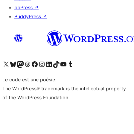
bbPress
↗
BuddyPress
↗
Visitez notre compte X (précédemment Twitter)
Visiter notre compte Bluesky
Visiter notre compte Mastodon
Visiter notre compte Threads
Consulter notre compte Facebook
Consulter notre compte Instagram
Consulter notre compte LinkedIn
Visiter notre compte TokTok
Visiter notre chaîne YouTube
Visiter notre compte Tumblr
Le code est une poésie.
The WordPress® trademark is the intellectual property
of the WordPress Foundation.