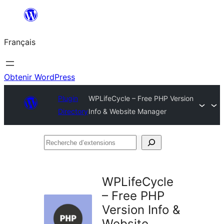
Aller
au
Français
contenu
Obtenir WordPress
Plugin
WPLifeCycle – Free PHP Version
Directory
Info & Website Manager
Recherche
d’extensions
WPLifeCycle
– Free PHP
Version Info &
Website