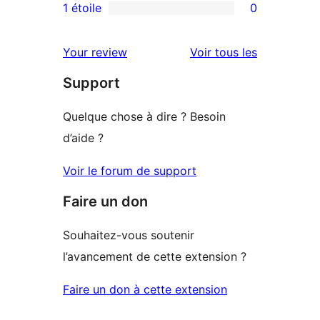
3
avis
1 étoile
0
0
étoile
à
avis
2
avis
Your review
Voir tous les
à
étoile
Support
1
étoile
Quelque chose à dire ? Besoin
d’aide ?
Voir le forum de support
Faire un don
Souhaitez-vous soutenir
l’avancement de cette extension ?
Faire un don à cette extension