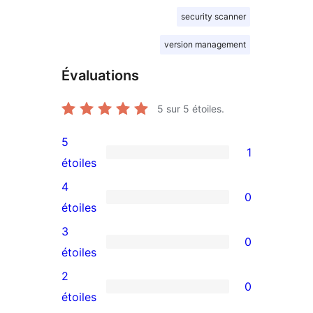
security scanner
version management
Évaluations
5
sur 5 étoiles.
5
1
1
étoiles
avis
4
0
à
0
étoiles
5
avis
3
0
étoile
à
0
étoiles
4
avis
2
0
étoile
à
0
étoiles