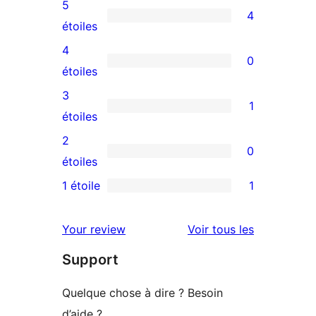
5
4
4
étoiles
avis
4
0
à
0
étoiles
5
avis
3
1
étoiles
à
1
étoiles
4
avis
2
0
étoile
à
0
étoiles
3
avis
1 étoile
1
1
étoile
à
avis
2
avis
Your review
Voir tous les
à
étoile
Support
1
étoile
Quelque chose à dire ? Besoin
d’aide ?