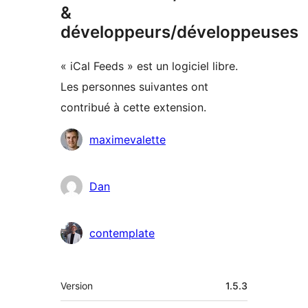
&
développeurs/développeuses
« iCal Feeds » est un logiciel libre.
Les personnes suivantes ont
contribué à cette extension.
Contributeurs
maximevalette
Dan
contemplate
Méta
Version
1.5.3