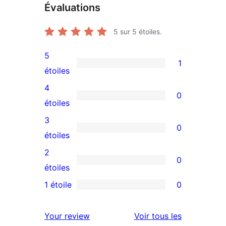
Évaluations
5
sur 5 étoiles.
5
1
1
étoiles
avis
4
0
à
0
étoiles
5
avis
3
0
étoile
à
0
étoiles
4
avis
2
0
étoile
à
0
étoiles
3
avis
1 étoile
0
0
étoile
à
avis
2
avis
Your review
Voir tous les
à