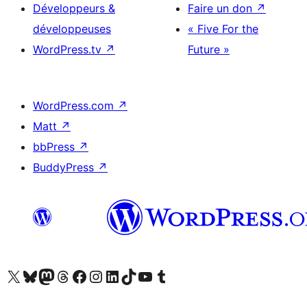
Développeurs &
Faire un don
↗
développeuses
« Five For the
WordPress.tv
↗
Future »
WordPress.com
↗
Matt
↗
bbPress
↗
BuddyPress
↗
Visitez notre compte X (précédemment Twitter)
Visiter notre compte Bluesky
Visiter notre compte Mastodon
Visiter notre compte Threads
Consulter notre compte Facebook
Consulter notre compte Instagram
Consulter notre compte LinkedIn
Visiter notre compte TokTok
Visiter notre chaîne YouTube
Visiter notre compte Tumblr