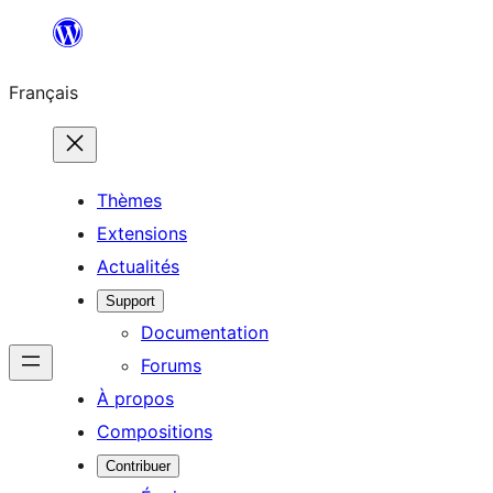
Aller
au
Français
contenu
Thèmes
Extensions
Actualités
Support
Documentation
Forums
À propos
Compositions
Contribuer