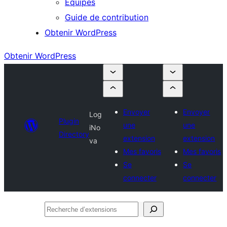
Équipes
Guide de contribution
Obtenir WordPress
Obtenir WordPress
Envoyer
Envoyer
Log
Plugin
une
une
iNo
Directory
extension
extension
va
Mes favoris
Mes favoris
Se
Se
connecter
connecter
Recherche
d’extensions