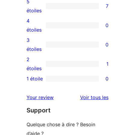
5
7
7
étoiles
avis
4
0
à
0
étoiles
5
avis
3
0
étoiles
à
0
étoiles
4
avis
2
1
étoile
à
1
étoiles
3
avis
1 étoile
0
0
étoile
à
avis
2
avis
Your review
Voir tous les
à
étoile
Support
1
étoile
Quelque chose à dire ? Besoin
d’aide ?