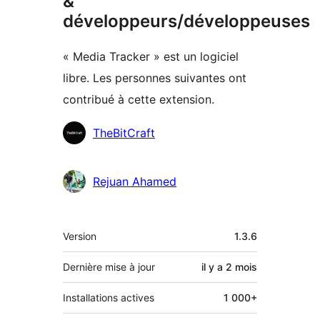
&
développeurs/développeuses
« Media Tracker » est un logiciel
libre. Les personnes suivantes ont
contribué à cette extension.
Contributeurs
TheBitCraft
Rejuan Ahamed
Méta
Version
1.3.6
Dernière mise à jour
il y a
2 mois
Installations actives
1 000+