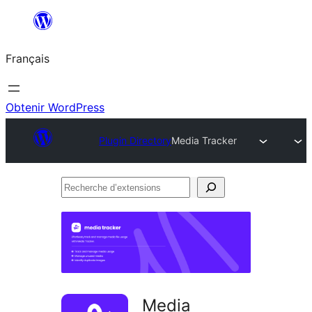
Aller
au
Français
contenu
Obtenir WordPress
Plugin Directory
Media Tracker
Recherche
d’extensions
Media