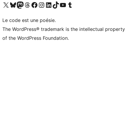
Visitez notre compte X (précédemment Twitter)
Visiter notre compte Bluesky
Visiter notre compte Mastodon
Visiter notre compte Threads
Consulter notre compte Facebook
Consulter notre compte Instagram
Consulter notre compte LinkedIn
Visiter notre compte TokTok
Visiter notre chaîne YouTube
Visiter notre compte Tumblr
Le code est une poésie.
The WordPress® trademark is the intellectual property
of the WordPress Foundation.