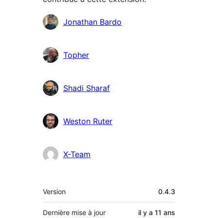
Contributeurs
Jonathan Bardo
Topher
Shadi Sharaf
Weston Ruter
X-Team
Méta
Version
0.4.3
Dernière mise à jour
il y a
11 ans