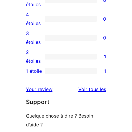
8
8
étoiles
avis
4
0
à
0
étoiles
5
avis
3
0
étoiles
à
0
étoiles
4
avis
2
1
étoile
à
1
étoiles
3
avis
1 étoile
1
1
étoile
à
avis
2
avis
Your review
Voir tous les
à
étoile
Support
1
étoile
Quelque chose à dire ? Besoin
d’aide ?