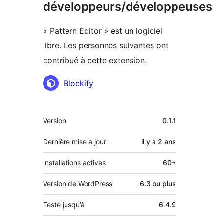
développeurs/développeuses
« Pattern Editor » est un logiciel
libre. Les personnes suivantes ont
contribué à cette extension.
Contributeurs
Blockify
Méta
Version
0.1.1
Dernière mise à jour
il y a
2 ans
Installations actives
60+
Version de WordPress
6.3 ou plus
Testé jusqu’à
6.4.9