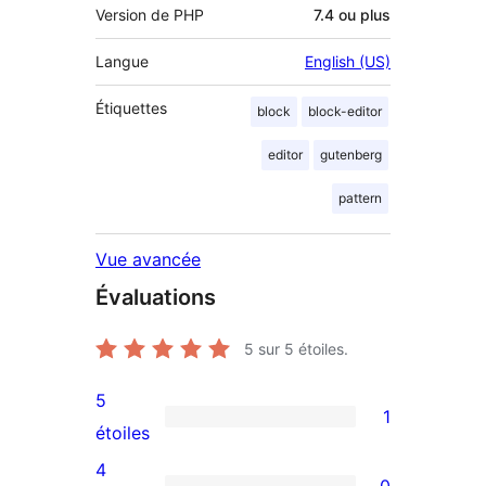
Version de PHP
7.4 ou plus
Langue
English (US)
Étiquettes
block
block-editor
editor
gutenberg
pattern
Vue avancée
Évaluations
5
sur 5 étoiles.
5
1
1
étoiles
avis
4