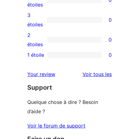
0
à
0
étoiles
5
avis
3
0
étoile
à
0
étoiles
4
avis
2
0
étoile
à
0
étoiles
3
avis
1 étoile
0
0
étoile
à
avis
2
avis
Your review
Voir tous les
à
étoile
Support
1
étoile
Quelque chose à dire ? Besoin
d’aide ?
Voir le forum de support