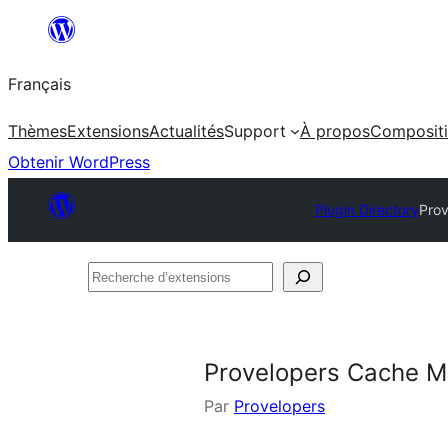
Aller
au
Français
contenu
Thèmes
Extensions
Actualités
Support
À propos
Composit
Obtenir WordPress
Plugin Directory
Pro
Recherche
d’extensions
Provelopers Cache 
Par
Provelopers