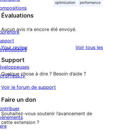
optimization
performance
ompositions
Évaluations
Aucun avis n’a encore été envoyé.
pprendre
upport
avis
Your review
Voir tous les
éveloppeurs
Support
éveloppeuses
Quelque chose à dire ? Besoin d’aide ?
ordPress.tv
↗
Voir le forum de support
Faire un don
ontribuer
Souhaitez-vous soutenir l’avancement de
vènements
cette extension ?
aire