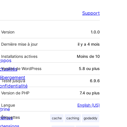
Support
Méta
Version
1.0.0
Dernière mise à jour
il y a
4 mois
Installations actives
Moins de 10
ropos
ctualités
Version de WordPress
5.8 ou plus
ébergement
Testé jusqu’à
6.9.6
onfidentialité
Version de PHP
7.4 ou plus
Langue
English (US)
trine
hèmes
Étiquettes
cache
caching
godaddy
xtensions