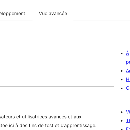
eloppement
Vue avancée
À
p
A
H
C
Vi
ateurs et utilisatrices avancés et aux
T
ée ici à des fins de test et d’apprentissage.
E