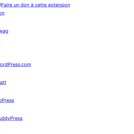
n
Faire un don à cette extension
on
↗
wag
↗
ordPress.com
↗
att
↗
bPress
↗
uddyPress
↗