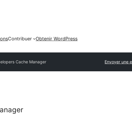
ions
Contribuer
Obtenir WordPress
velopers Cache Manager
Envoyer une e
Manager