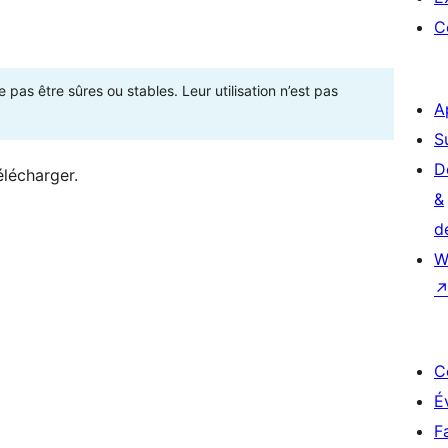
C
as être sûres ou stables. Leur utilisation n’est pas
A
S
D
élécharger.
&
d
W
C
É
F