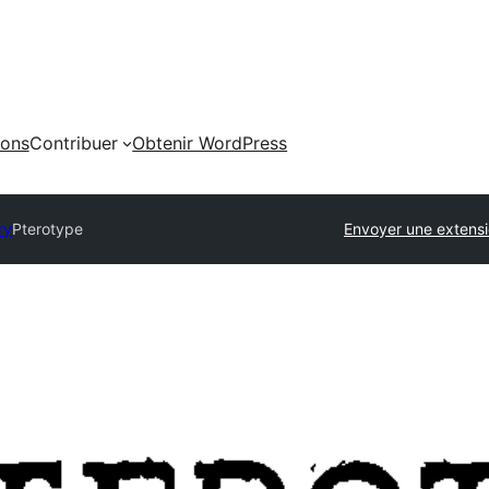
ions
Contribuer
Obtenir WordPress
ry
Pterotype
Envoyer une extens