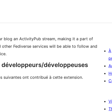
 blog an ActivityPub stream, making it a part of
other Fediverse services will be able to follow and
À
ice.
p
 & développeurs/développeuses
A
H
es suivantes ont contribué à cette extension.
C
Vi
T