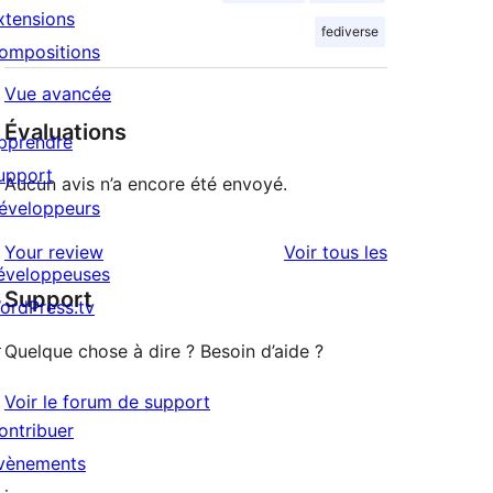
xtensions
fediverse
ompositions
Vue avancée
Évaluations
pprendre
upport
Aucun avis n’a encore été envoyé.
éveloppeurs
avis
Your review
Voir tous les
éveloppeuses
Support
ordPress.tv
↗
Quelque chose à dire ? Besoin d’aide ?
Voir le forum de support
ontribuer
vènements