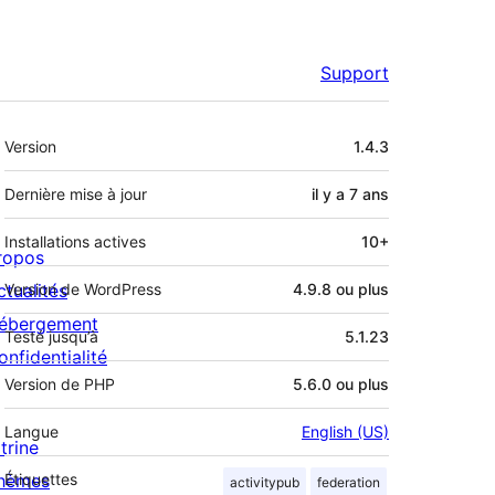
Support
Méta
Version
1.4.3
Dernière mise à jour
il y a
7 ans
Installations actives
10+
ropos
ctualités
Version de WordPress
4.9.8 ou plus
ébergement
Testé jusqu’à
5.1.23
onfidentialité
Version de PHP
5.6.0 ou plus
Langue
English (US)
trine
hèmes
Étiquettes
activitypub
federation