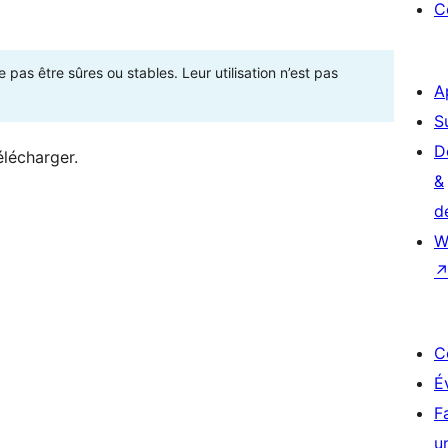
C
as être sûres ou stables. Leur utilisation n’est pas
A
S
D
élécharger.
&
d
W
C
É
F
u