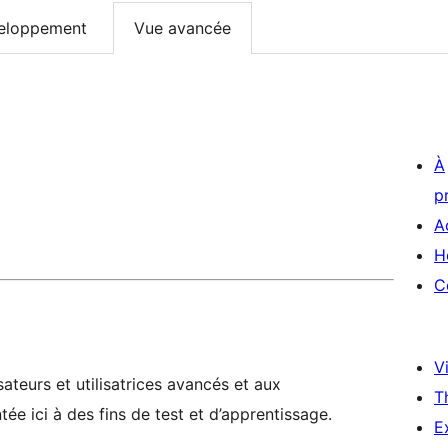
eloppement
Vue avancée
À
p
A
H
C
Vi
ateurs et utilisatrices avancés et aux
T
ée ici à des fins de test et d’apprentissage.
E