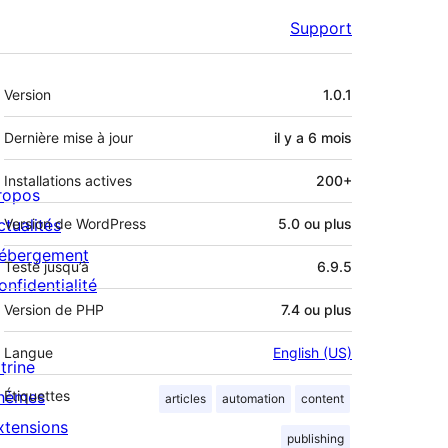
Support
Méta
Version
1.0.1
Dernière mise à jour
il y a
6 mois
Installations actives
200+
ropos
ctualités
Version de WordPress
5.0 ou plus
ébergement
Testé jusqu’à
6.9.5
onfidentialité
Version de PHP
7.4 ou plus
Langue
English (US)
trine
hèmes
Étiquettes
articles
automation
content
xtensions
publishing