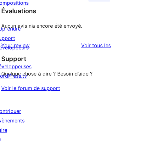
ompositions
Évaluations
Aucun avis n’a encore été envoyé.
pprendre
upport
avis
Your review
Voir tous les
éveloppeurs
Support
éveloppeuses
Quelque chose à dire ? Besoin d’aide ?
ordPress.tv
↗
Voir le forum de support
ontribuer
vènements
aire
n