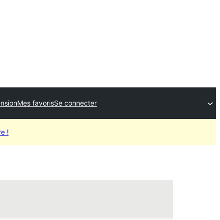
ension
Mes favoris
Se connecter
e !