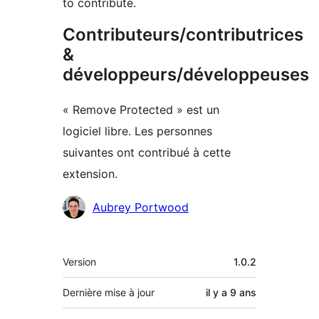
to contribute.
Contributeurs/contributrices
&
développeurs/développeuses
« Remove Protected » est un
logiciel libre. Les personnes
suivantes ont contribué à cette
extension.
Contributeurs
Aubrey Portwood
Méta
Version
1.0.2
Dernière mise à jour
il y a
9 ans