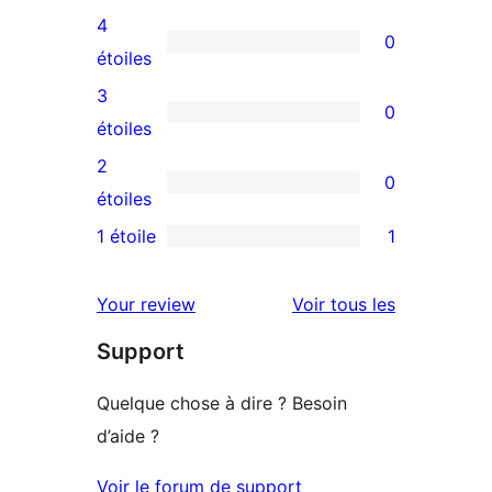
avis
4
0
à
0
étoiles
5
avis
3
0
étoiles
à
0
étoiles
4
avis
2
0
étoile
à
0
étoiles
3
avis
1 étoile
1
1
étoile
à
avis
2
avis
Your review
Voir tous les
à
étoile
Support
1
étoile
Quelque chose à dire ? Besoin
d’aide ?
Voir le forum de support