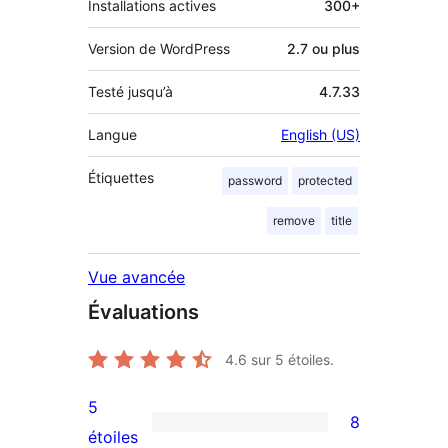
Installations actives
300+
Version de WordPress
2.7 ou plus
Testé jusqu’à
4.7.33
Langue
English (US)
Étiquettes
password
protected
remove
title
Vue avancée
Évaluations
4.6
sur 5 étoiles.
5
8
8
étoiles