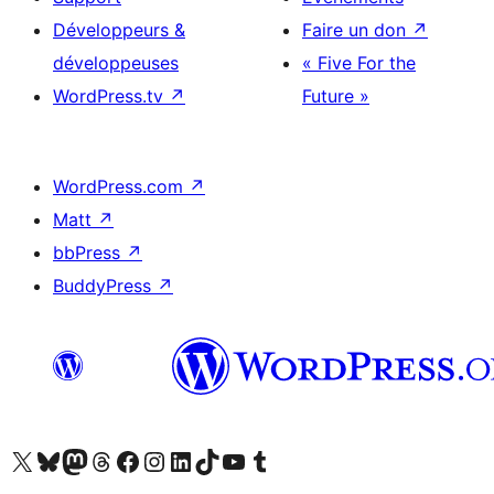
Développeurs &
Faire un don
↗
développeuses
« Five For the
WordPress.tv
↗
Future »
WordPress.com
↗
Matt
↗
bbPress
↗
BuddyPress
↗
Visitez notre compte X (précédemment Twitter)
Visiter notre compte Bluesky
Visiter notre compte Mastodon
Visiter notre compte Threads
Consulter notre compte Facebook
Consulter notre compte Instagram
Consulter notre compte LinkedIn
Visiter notre compte TokTok
Visiter notre chaîne YouTube
Visiter notre compte Tumblr