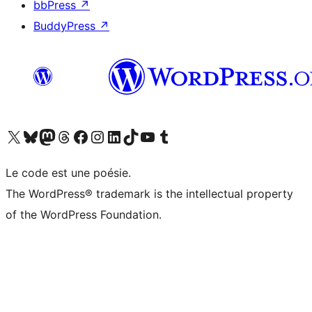
bbPress
↗
BuddyPress
↗
Visitez notre compte X (précédemment Twitter)
Visiter notre compte Bluesky
Visiter notre compte Mastodon
Visiter notre compte Threads
Consulter notre compte Facebook
Consulter notre compte Instagram
Consulter notre compte LinkedIn
Visiter notre compte TokTok
Visiter notre chaîne YouTube
Visiter notre compte Tumblr
Le code est une poésie.
The WordPress® trademark is the intellectual property
of the WordPress Foundation.