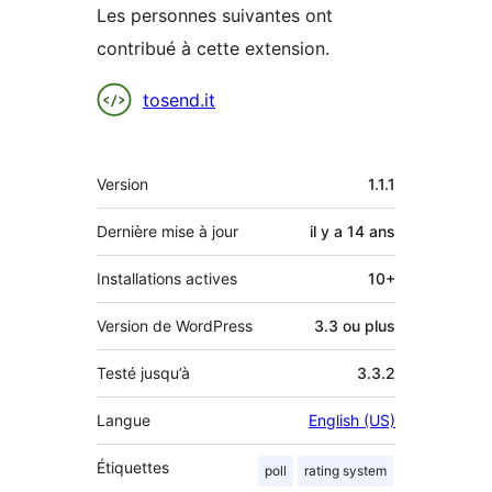
Les personnes suivantes ont
contribué à cette extension.
Contributeurs
tosend.it
Méta
Version
1.1.1
Dernière mise à jour
il y a
14 ans
Installations actives
10+
Version de WordPress
3.3 ou plus
Testé jusqu’à
3.3.2
Langue
English (US)
Étiquettes
poll
rating system