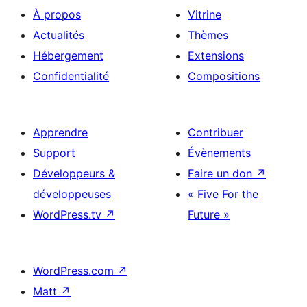
À propos
Vitrine
Actualités
Thèmes
Hébergement
Extensions
Confidentialité
Compositions
Apprendre
Contribuer
Support
Évènements
Développeurs &
Faire un don
↗
développeuses
« Five For the
WordPress.tv
↗
Future »
WordPress.com
↗
Matt
↗