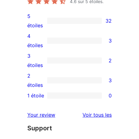
4.6
sur 5 étoiles.
5
32
32
étoiles
avis
4
3
à
3
étoiles
5
avis
3
2
étoiles
à
2
étoiles
4
avis
2
3
étoiles
à
3
étoiles
3
avis
1 étoile
0
0
étoiles
à
avis
2
avis
Your review
Voir tous les
à
étoiles
Support
1
étoile