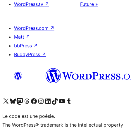
WordPress.tv
↗
Future »
WordPress.com
↗
Matt
↗
bbPress
↗
BuddyPress
↗
Visitez notre compte X (précédemment Twitter)
Visiter notre compte Bluesky
Visiter notre compte Mastodon
Visiter notre compte Threads
Consulter notre compte Facebook
Consulter notre compte Instagram
Consulter notre compte LinkedIn
Visiter notre compte TokTok
Visiter notre chaîne YouTube
Visiter notre compte Tumblr
Le code est une poésie.
The WordPress® trademark is the intellectual property