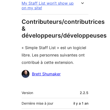
My Staff List won’t show up
on my site!
Contributeurs/contributrices
&
développeurs/développeuses
« Simple Staff List » est un logiciel
libre. Les personnes suivantes ont
contribué à cette extension.
Contributeurs
Brett Shumaker
Méta
Version
2.2.5
Dernière mise à jour
il y a
1 an