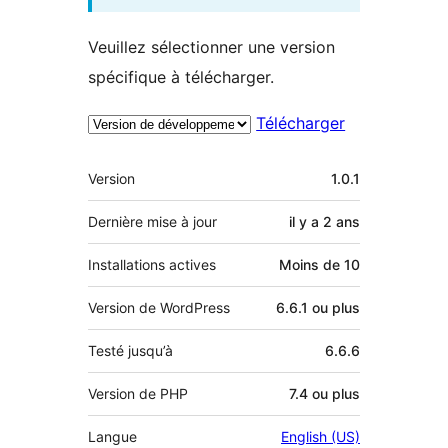
Veuillez sélectionner une version
spécifique à télécharger.
Télécharger
Méta
Version
1.0.1
Dernière mise à jour
il y a
2 ans
Installations actives
Moins de 10
Version de WordPress
6.6.1 ou plus
Testé jusqu’à
6.6.6
Version de PHP
7.4 ou plus
Langue
English (US)