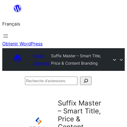
Aller
au
Français
contenu
Obtenir WordPress
Plugin
Suffix Master – Smart Title,
Directory
Price & Content Branding
Recherche
d’extensions
Suffix Master
– Smart Title,
Price &
Content