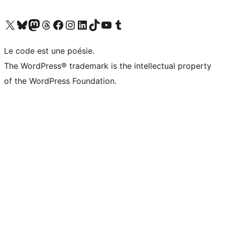
Visitez notre compte X (précédemment Twitter)
Visiter notre compte Bluesky
Visiter notre compte Mastodon
Visiter notre compte Threads
Consulter notre compte Facebook
Consulter notre compte Instagram
Consulter notre compte LinkedIn
Visiter notre compte TokTok
Visiter notre chaîne YouTube
Visiter notre compte Tumblr
Le code est une poésie.
The WordPress® trademark is the intellectual property
of the WordPress Foundation.