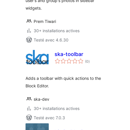
user's and group's photos in sidebar
widgets.
Prem Tiwari
30+ installations actives
Testé avec 4.6.30
ska-toolbar
notes
(0
)
en
tout
Adds a toolbar with quick actions to the
Block Editor.
ska-dev
30+ installations actives
Testé avec 7.0.3