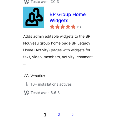
Testé avec 7.0.3
BP Group Home
Widgets
notes
(1
)
en
tout
Adds admin editable widgets to the BP
Nouveau group home page BP Legacy
Home (Activity) pages with widgets for
text, video, members, activity, comment
…
Venutius
10+ installations actives
Testé avec 6.6.6
Pagination
des
1
2