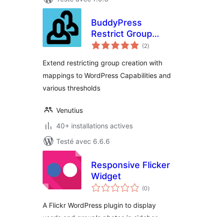
BuddyPress
Restrict Group
notes
Creation
(2
)
en
tout
Extend restricting group creation with
mappings to WordPress Capabilities and
various thresholds
Venutius
40+ installations actives
Testé avec 6.6.6
Responsive Flicker
Widget
notes
(0
)
en
tout
A Flickr WordPress plugin to display