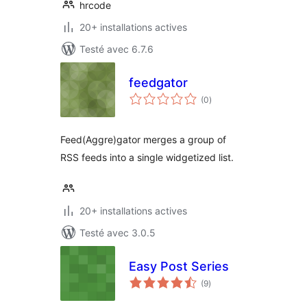
hrcode
20+ installations actives
Testé avec 6.7.6
feedgator
notes
(0
)
en
tout
Feed(Aggre)gator merges a group of
RSS feeds into a single widgetized list.
20+ installations actives
Testé avec 3.0.5
Easy Post Series
notes
(9
)
en
tout