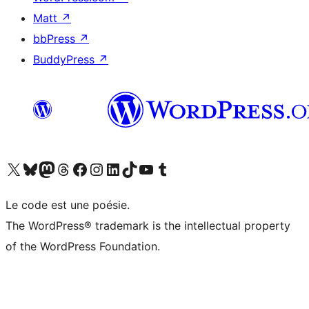
Matt
↗
bbPress
↗
BuddyPress
↗
Visitez notre compte X (précédemment Twitter)
Visiter notre compte Bluesky
Visiter notre compte Mastodon
Visiter notre compte Threads
Consulter notre compte Facebook
Consulter notre compte Instagram
Consulter notre compte LinkedIn
Visiter notre compte TokTok
Visiter notre chaîne YouTube
Visiter notre compte Tumblr
Le code est une poésie.
The WordPress® trademark is the intellectual property
of the WordPress Foundation.