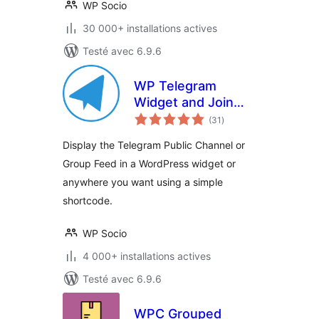
WP Socio
30 000+ installations actives
Testé avec 6.9.6
WP Telegram
Widget and Join
notes
Link
(31
)
en
tout
Display the Telegram Public Channel or
Group Feed in a WordPress widget or
anywhere you want using a simple
shortcode.
WP Socio
4 000+ installations actives
Testé avec 6.9.6
WPC Grouped