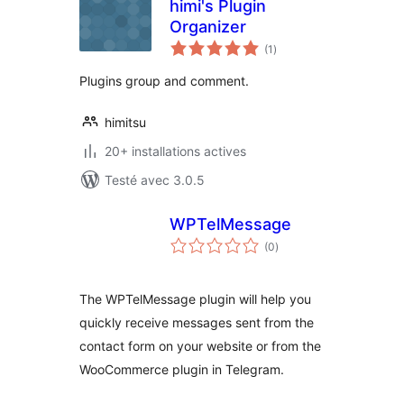
himi's Plugin
Organizer
notes
(1
)
en
tout
Plugins group and comment.
himitsu
20+ installations actives
Testé avec 3.0.5
WPTelMessage
notes
(0
)
en
tout
The WPTelMessage plugin will help you
quickly receive messages sent from the
contact form on your website or from the
WooCommerce plugin in Telegram.