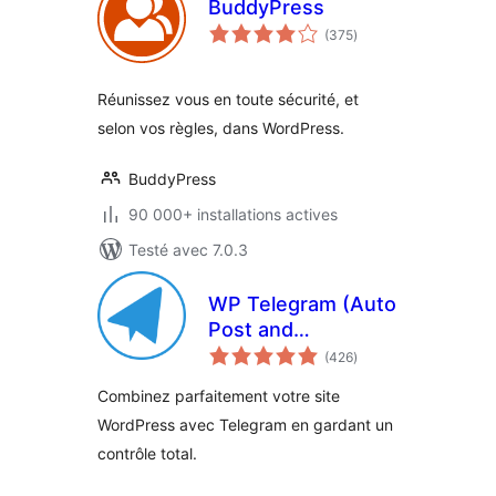
BuddyPress
notes
(375
)
en
tout
Réunissez vous en toute sécurité, et
selon vos règles, dans WordPress.
BuddyPress
90 000+ installations actives
Testé avec 7.0.3
WP Telegram (Auto
Post and
notes
Notifications)
(426
)
en
tout
Combinez parfaitement votre site
WordPress avec Telegram en gardant un
contrôle total.