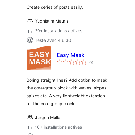
Create series of posts easily.
Yudhistira Mauris
20+ installations actives
Testé avec 4.6.30
Easy Mask
notes
(0
)
en
tout
Boring straight lines? Add option to mask
the core/group block with waves, slopes,
spikes etc. A very lightweight extension
for the core group block.
Jürgen Müller
10+ installations actives