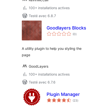
100+ installations actives
Testé avec 6.8.7
Goodlayers Blocks
notes
(0
)
en
tout
A utility plugin to help you styling the
page
GoodLayers
100+ installations actives
Testé avec 6.7.6
Plugin Manager
notes
(23
)
en
tout