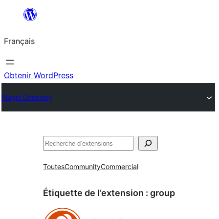
Aller
au
Français
contenu
Obtenir WordPress
Plugin Directory
Rechercher
Toutes
Community
Commercial
Étiquette de l’extension :
group