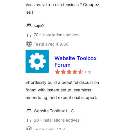
Vous avez trop d’extensions ? Groupez-
les !
sujin2f
70+ installations actives
Testé avec 4.9.30
Website Toolbox
Forum
notes
(13
)
en
tout
Effortlessly build a beautiful discussion
forum with instant setup, seamless
embedding, and exceptional support.
Website Toolbox LLC
60+ installations actives
Testé avec 7.0.3