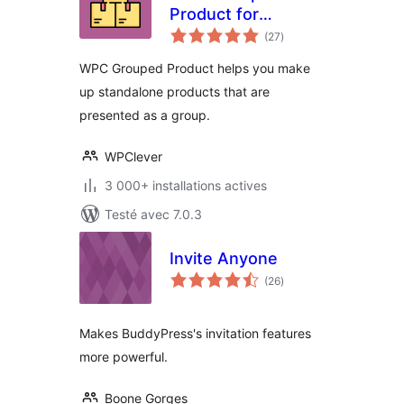
Product for
notes
WooCommerce
(27
)
en
tout
WPC Grouped Product helps you make
up standalone products that are
presented as a group.
WPClever
3 000+ installations actives
Testé avec 7.0.3
Invite Anyone
notes
(26
)
en
tout
Makes BuddyPress's invitation features
more powerful.
Boone Gorges