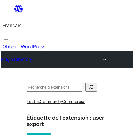
Aller
au
Français
contenu
Obtenir WordPress
Plugin Directory
Rechercher
Toutes
Community
Commercial
Étiquette de l’extension :
user
export