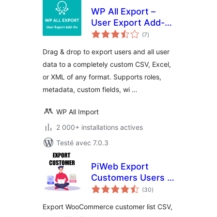
WP All Export –
User Export Add-
notes
On
(7
)
en
tout
Drag & drop to export users and all user
data to a completely custom CSV, Excel,
or XML of any format. Supports roles,
metadata, custom fields, wi …
WP All Import
2 000+ installations actives
Testé avec 7.0.3
PiWeb Export
Customers Users &
notes
Guest customer to
(30
)
en
tout
CSV for
Export WooCommerce customer list CSV,
WooCommerce