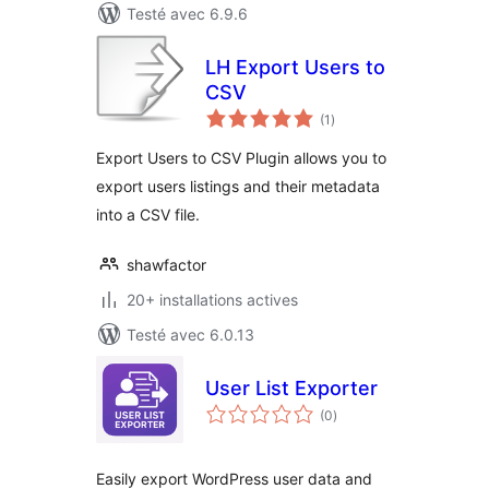
Testé avec 6.9.6
LH Export Users to
CSV
notes
(1
)
en
tout
Export Users to CSV Plugin allows you to
export users listings and their metadata
into a CSV file.
shawfactor
20+ installations actives
Testé avec 6.0.13
User List Exporter
notes
(0
)
en
tout
Easily export WordPress user data and