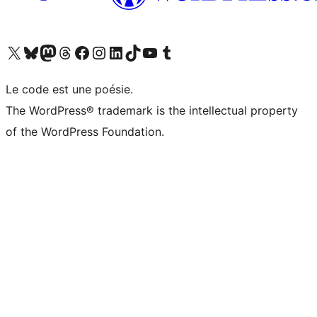
Visitez notre compte X (précédemment Twitter)
Visiter notre compte Bluesky
Visiter notre compte Mastodon
Visiter notre compte Threads
Consulter notre compte Facebook
Consulter notre compte Instagram
Consulter notre compte LinkedIn
Visiter notre compte TokTok
Visiter notre chaîne YouTube
Visiter notre compte Tumblr
Le code est une poésie.
The WordPress® trademark is the intellectual property
of the WordPress Foundation.