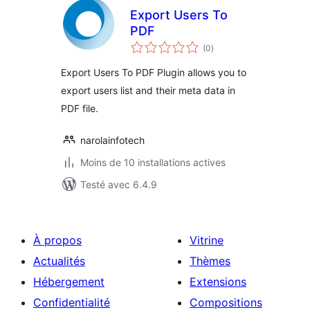
Export Users To
PDF
notes
(0
)
en
tout
Export Users To PDF Plugin allows you to
export users list and their meta data in
PDF file.
narolainfotech
Moins de 10 installations actives
Testé avec 6.4.9
À propos
Vitrine
Actualités
Thèmes
Hébergement
Extensions
Confidentialité
Compositions