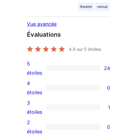
theatre
venue
Vue avancée
Évaluations
4.9
sur 5 étoiles.
5
24
24
étoiles
avis
4
0
à
0
étoiles
5
avis
3
1
étoiles
à
1
étoiles
4
avis
2
0
étoile
à
0
étoiles