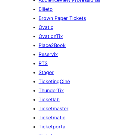
AudienceView Professional
Billeto
Brown Paper Tickets
Ovatic
OvationTix
Place2Book
Reservix
RTS
Stager
TicketingCiné
ThunderTix
Ticketlab
Ticketmaster
Ticketmatic
Ticketportal