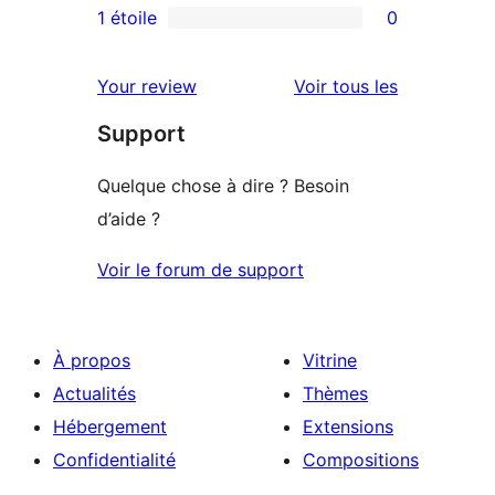
3
avis
1 étoile
0
0
étoile
à
avis
2
avis
Your review
Voir tous les
à
étoile
Support
1
étoile
Quelque chose à dire ? Besoin
d’aide ?
Voir le forum de support
À propos
Vitrine
Actualités
Thèmes
Hébergement
Extensions
Confidentialité
Compositions