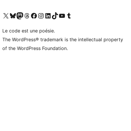
Visitez notre compte X (précédemment Twitter)
Visiter notre compte Bluesky
Visiter notre compte Mastodon
Visiter notre compte Threads
Consulter notre compte Facebook
Consulter notre compte Instagram
Consulter notre compte LinkedIn
Visiter notre compte TokTok
Visiter notre chaîne YouTube
Visiter notre compte Tumblr
Le code est une poésie.
The WordPress® trademark is the intellectual property
of the WordPress Foundation.