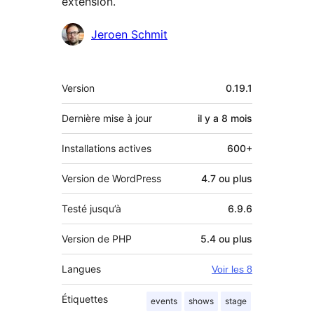
extension.
Contributeurs
Jeroen Schmit
Méta
Version
0.19.1
Dernière mise à jour
il y a
8 mois
Installations actives
600+
Version de WordPress
4.7 ou plus
Testé jusqu’à
6.9.6
Version de PHP
5.4 ou plus
Langues
Voir les 8
Étiquettes
events
shows
stage