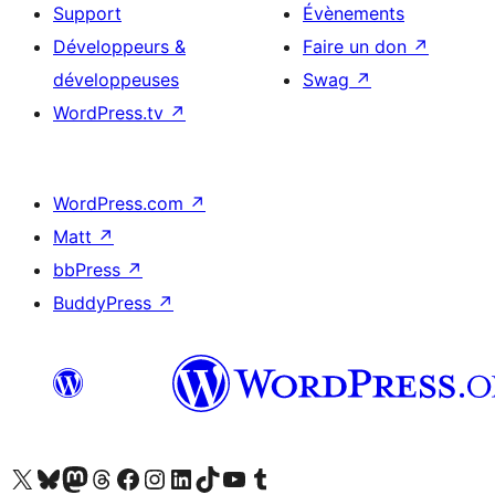
Support
Évènements
Développeurs &
Faire un don
↗
développeuses
Swag
↗
WordPress.tv
↗
WordPress.com
↗
Matt
↗
bbPress
↗
BuddyPress
↗
Visitez notre compte X (précédemment Twitter)
Visiter notre compte Bluesky
Visiter notre compte Mastodon
Visiter notre compte Threads
Consulter notre compte Facebook
Consulter notre compte Instagram
Consulter notre compte LinkedIn
Visiter notre compte TokTok
Visiter notre chaîne YouTube
Visiter notre compte Tumblr