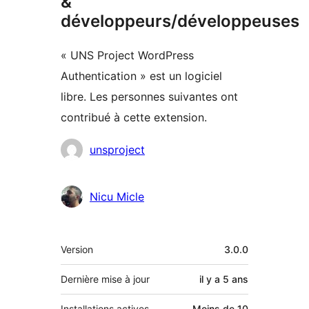
&
développeurs/développeuses
« UNS Project WordPress
Authentication » est un logiciel
libre. Les personnes suivantes ont
contribué à cette extension.
Contributeurs
unsproject
Nicu Micle
Méta
Version
3.0.0
Dernière mise à jour
il y a
5 ans
Installations actives
Moins de 10