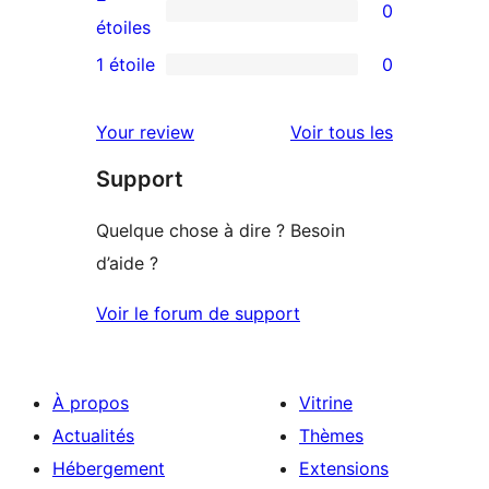
0
étoile
à
0
étoiles
3
avis
1 étoile
0
0
étoile
à
avis
2
avis
Your review
Voir tous les
à
étoile
Support
1
étoile
Quelque chose à dire ? Besoin
d’aide ?
Voir le forum de support
À propos
Vitrine
Actualités
Thèmes
Hébergement
Extensions