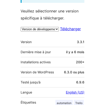
Veuillez sélectionner une version
spécifique à télécharger.
Télécharger
Méta
Version
3.3.1
Dernière mise à jour
il y a
6 mois
Installations actives
200+
Version de WordPress
6.3.0 ou plus
Testé jusqu’à
6.9.6
Langue
English (US)
Étiquettes
automation
Trello