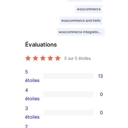
woocommerce
woocommerce and trello
woocommerce integration with Trello
Évaluations
5
sur 5 étoiles.
5
13
13
étoiles
avis
4
0
à
0
étoiles
5
avis
3
0
étoiles
à
0
étoiles
4
avis
2