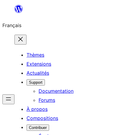
Aller
au
Français
contenu
Thèmes
Extensions
Actualités
Support
Documentation
Forums
À propos
Compositions
Contribuer