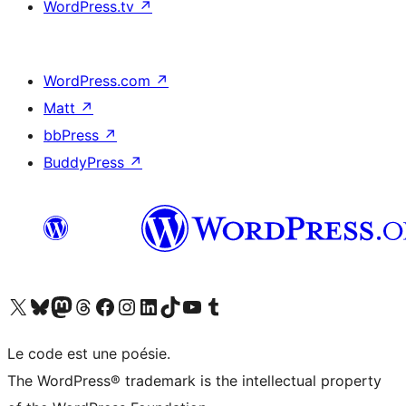
WordPress.tv
↗
WordPress.com
↗
Matt
↗
bbPress
↗
BuddyPress
↗
Visitez notre compte X (précédemment Twitter)
Visiter notre compte Bluesky
Visiter notre compte Mastodon
Visiter notre compte Threads
Consulter notre compte Facebook
Consulter notre compte Instagram
Consulter notre compte LinkedIn
Visiter notre compte TokTok
Visiter notre chaîne YouTube
Visiter notre compte Tumblr
Le code est une poésie.
The WordPress® trademark is the intellectual property