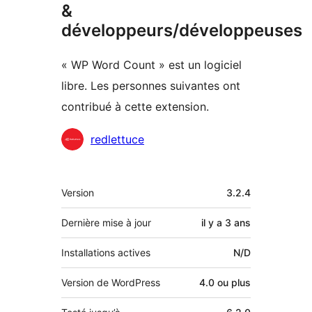
&
développeurs/développeuses
« WP Word Count » est un logiciel
libre. Les personnes suivantes ont
contribué à cette extension.
Contributeurs
redlettuce
Méta
Version
3.2.4
Dernière mise à jour
il y a
3 ans
Installations actives
N/D
Version de WordPress
4.0 ou plus