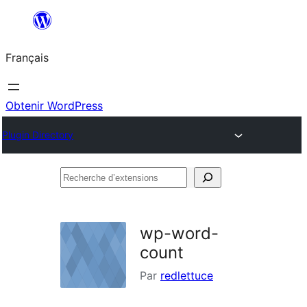
Aller
au
Français
contenu
Obtenir WordPress
Plugin Directory
Recherche
d’extensions
wp-word-
count
Par
redlettuce