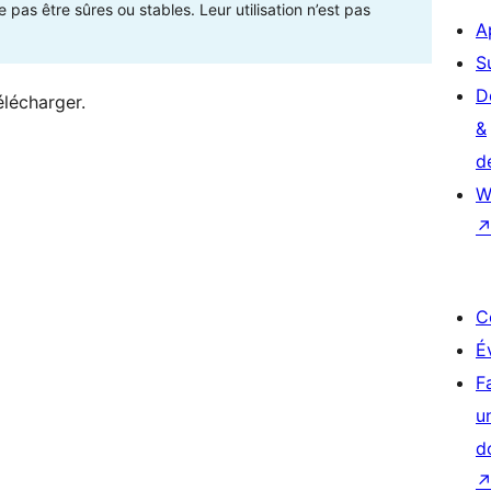
as être sûres ou stables. Leur utilisation n’est pas
A
S
D
élécharger.
&
d
W
C
É
F
u
d