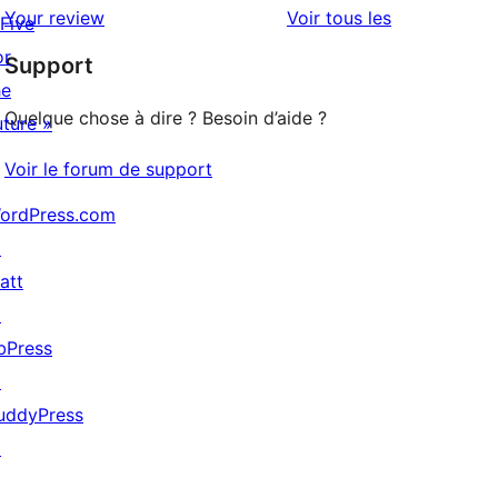
2
avis
Your review
Voir tous les
 Five
à
étoile
or
Support
1
he
étoiles
Quelque chose à dire ? Besoin d’aide ?
uture »
Voir le forum de support
ordPress.com
↗
att
↗
bPress
↗
uddyPress
↗