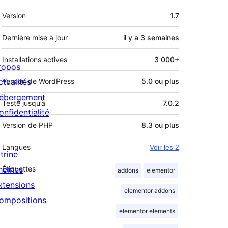
Méta
Version
1.7
Dernière mise à jour
il y a
3 semaines
Installations actives
3 000+
ropos
ctualités
Version de WordPress
5.0 ou plus
ébergement
Testé jusqu’à
7.0.2
onfidentialité
Version de PHP
8.3 ou plus
Langues
Voir les 2
trine
hèmes
Étiquettes
addons
elementor
xtensions
elementor addons
ompositions
elementor elements