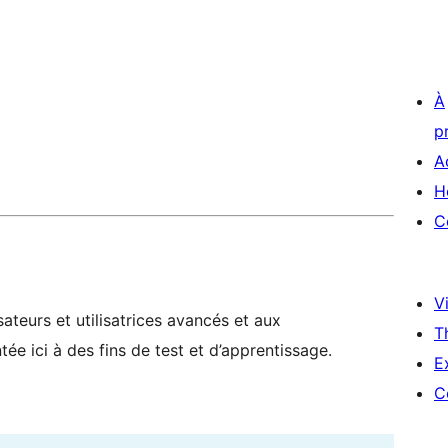
À
p
A
H
C
Vi
ateurs et utilisatrices avancés et aux
T
ée ici à des fins de test et d’apprentissage.
E
C