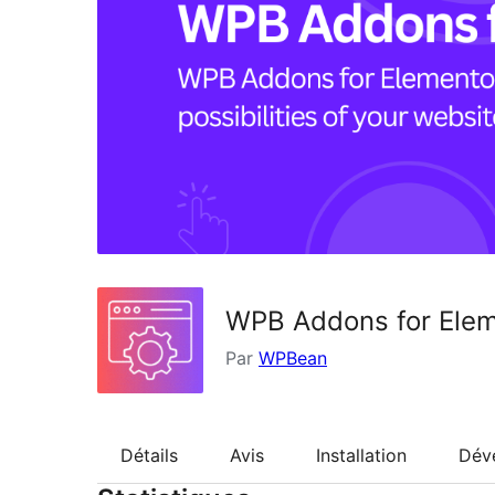
WPB Addons for Elem
Par
WPBean
Détails
Avis
Installation
Dév