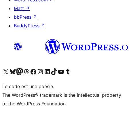
Matt
↗
bbPress
↗
BuddyPress
↗
Visitez notre compte X (précédemment Twitter)
Visiter notre compte Bluesky
Visiter notre compte Mastodon
Visiter notre compte Threads
Consulter notre compte Facebook
Consulter notre compte Instagram
Consulter notre compte LinkedIn
Visiter notre compte TokTok
Visiter notre chaîne YouTube
Visiter notre compte Tumblr
Le code est une poésie.
The WordPress® trademark is the intellectual property
of the WordPress Foundation.