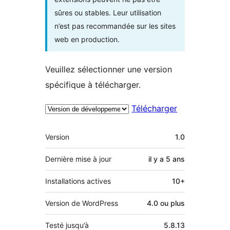
sûres ou stables. Leur utilisation
n’est pas recommandée sur les sites
web en production.
Veuillez sélectionner une version
spécifique à télécharger.
Télécharger
Méta
Version
1.0
Dernière mise à jour
il y a
5 ans
Installations actives
10+
Version de WordPress
4.0 ou plus
Testé jusqu’à
5.8.13