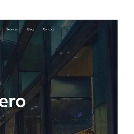
Aperçu
Télécharger
Version
1.0.96
Dernière mise à jour
18 mai 2026
Installations actives
20 000+
Version de WordPress
5.8.3
Version PHP
7.1
Page d’accueil du thème