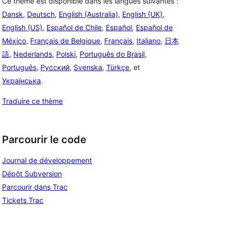
Ce thème est disponible dans les langues suivantes :
Dansk
,
Deutsch
,
English (Australia)
,
English (UK)
,
English (US)
,
Español de Chile
,
Español
,
Español de
México
,
Français de Belgique
,
Français
,
Italiano
,
日本
語
,
Nederlands
,
Polski
,
Português do Brasil
,
Português
,
Русский
,
Svenska
,
Türkçe
, et
Українська
.
Traduire ce thème
Parcourir le code
Journal de développement
Dépôt Subversion
Parcourir dans Trac
Tickets Trac