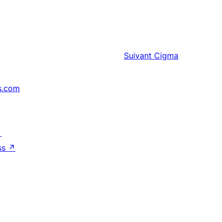
Suivant
Cigma
s.com
↗
ss
↗