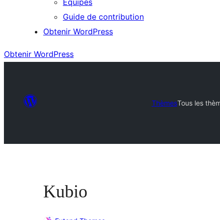
Équipes
Guide de contribution
Obtenir WordPress
Obtenir WordPress
Thèmes
Tous les thè
Kubio