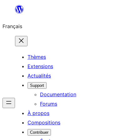
Aller
au
Français
contenu
Thèmes
Extensions
Actualités
Support
Documentation
Forums
À propos
Compositions
Contribuer