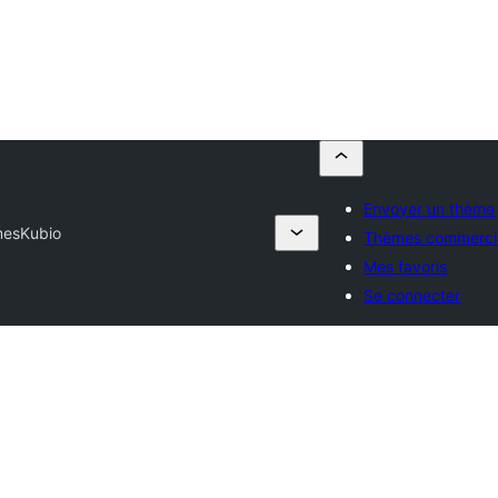
Envoyer un thème
mes
Kubio
Thèmes commerci
Mes favoris
Se connecter