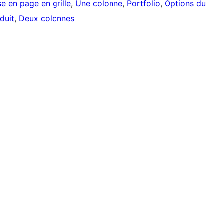
e en page en grille
, 
Une colonne
, 
Portfolio
, 
Options du
aduit
, 
Deux colonnes