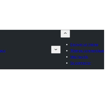
Envoyer un thème
aux
Thèmes commerciaux
Mes favoris
Se connecter