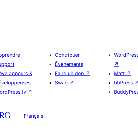
pprendre
Contribuer
WordPres
upport
Évènements
↗
éveloppeurs &
Faire un don
↗
Matt
↗
éveloppeuses
Swag
↗
bbPress
ordPress.tv
↗
BuddyPre
Français