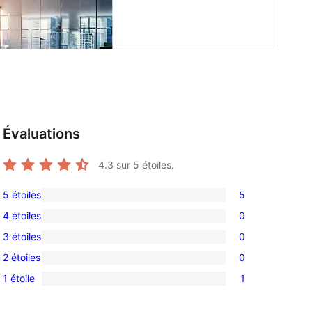
Évaluations
4.3
sur 5 étoiles.
5 étoiles
5
5
4 étoiles
0
avis
0
3 étoiles
0
à
avis
0
5
2 étoiles
0
à
avis
0
étoiles
4
1 étoile
1
à
avis
1
étoile
3
à
avis