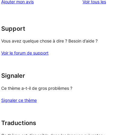
avis
Ajouter mon avis
Voir tous les
étoile
2
à
étoile
1
étoile
Support
Vous avez quelque chose à dire ? Besoin d’aide ?
Voir le forum de support
Signaler
Ce thème a-t-il de gros problèmes ?
Signaler ce thème
Traductions