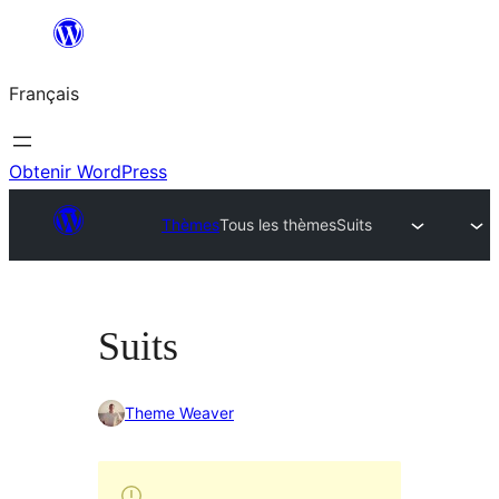
Aller
au
Français
contenu
Obtenir WordPress
Thèmes
Tous les thèmes
Suits
Suits
Theme Weaver