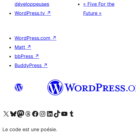
développeuses
« Five For the
WordPress.tv
↗
Future »
WordPress.com
↗
Matt
↗
bbPress
↗
BuddyPress
↗
Visitez notre compte X (précédemment Twitter)
Visiter notre compte Bluesky
Visiter notre compte Mastodon
Visiter notre compte Threads
Consulter notre compte Facebook
Consulter notre compte Instagram
Consulter notre compte LinkedIn
Visiter notre compte TokTok
Visiter notre chaîne YouTube
Visiter notre compte Tumblr
Le code est une poésie.