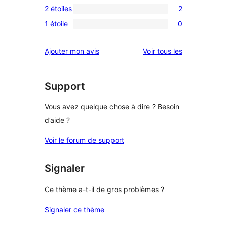
5
2 étoiles
2
à
avis
2
étoiles
4
1 étoile
0
à
avis
0
étoile
3
à
avis
avis
Ajouter mon avis
Voir tous les
étoile
2
à
étoiles
1
étoile
Support
Vous avez quelque chose à dire ? Besoin
d’aide ?
Voir le forum de support
Signaler
Ce thème a-t-il de gros problèmes ?
Signaler ce thème