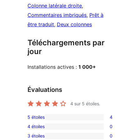
Colonne latérale droite
, 
Commentaires imbriqués
, 
Prêt à
être traduit
, 
Deux colonnes
Téléchargements par
jour
Installations actives :
1 000+
Évaluations
4
sur 5 étoiles.
5 étoiles
4
4
4 étoiles
0
avis
0
3 étoiles
0
à
avis
0