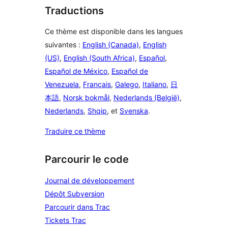
Traductions
Ce thème est disponible dans les langues
suivantes :
English (Canada)
,
English
(US)
,
English (South Africa)
,
Español
,
Español de México
,
Español de
Venezuela
,
Français
,
Galego
,
Italiano
,
日
本語
,
Norsk bokmål
,
Nederlands (België)
,
Nederlands
,
Shqip
, et
Svenska
.
Traduire ce thème
Parcourir le code
Journal de développement
Dépôt Subversion
Parcourir dans Trac
Tickets Trac